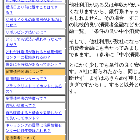
怖い取り立てがあるってホント？
他社利用がある又は年収が低い
返済日より前に返すことはでき
くなりますから、銀行系キャッ
る？
もしれません。その場合、すこ
35日サイクルの返済日があるのは
の比較的良い消費者金融などを
なぜ？
融一覧」「条件の良い中小消費
リボルビング払いとは？
どうしても返済が遅れそうなんで
そして、他社利用が数社になっ
すが？
消費者金融にも当たってみまし
どれだけ返済が遅れると信用情報
できます。（参考に「中小消費
センターに登録されるの？
とにかく少しでも条件の良く安
借金にも時効があるってホント？
す。A社に断られたから、同じ
多重債務関連について
断せず、まずはあきらめず申し
信用情報センターって？
タダですから）。すると以外と
ブラックリストってホントにある
す。
の？
多重債務者の特徴って？
過払い請求って？
自己破産すると借金を返済しなく
て良いってホント？
キャッシングの履歴は信用情報セ
ンターに何年登録される？
悪徳業者について