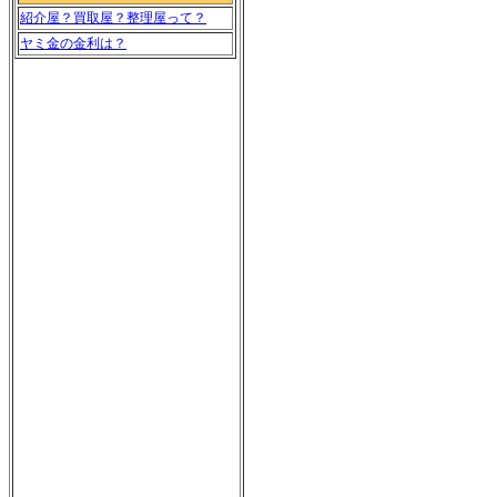
紹介屋？買取屋？整理屋って？
ヤミ金の金利は？