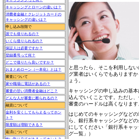
キャッシングって何？
キャッシングとローンの違いは？
消費者金融とクレジットカードの
キャッシングの違いは？
申し込み段階で
誰でも借りれるの？
いくら借りられるの？
保証人は必要ですか？
登録番号って何？
どこで借りたら良いですか？
と思ったら、そこを利用しない
おまとめローン（一本化）とは？
グ業者はいくらでもありますか
審査について
ょう。
家や職場に電話があるの？
キャッシングの申し込みの基本
審査の甘い消費者金融はどこ？
込んでいくことです。ただし、
どんな人が審査に断られるの？
審査のハードルは高くなります
融資について
金利を安くしてもらえるってホン
はじめてのキャッシングなどの
ト？
ら、銀行系キャッシングなどの
限度額は増額できる？
にしてください「銀行系キャッ
返済について
グ一覧」）