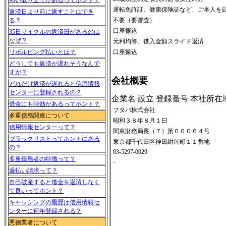
怖い取り立てがあるってホント？
運転免許証、健康保険証など、ご本人を
返済日より前に返すことはでき
不要（要審査）
る？
口座振込
35日サイクルの返済日があるのは
なぜ？
元利均等、借入金額スライド返済
口座振込
リボルビング払いとは？
どうしても返済が遅れそうなんで
すが？
会社概要
どれだけ返済が遅れると信用情報
センターに登録されるの？
企業名 設立 登録番号 本社所在
借金にも時効があるってホント？
フタバ株式会社
多重債務関連について
昭和３８年８月１日
信用情報センターって？
関東財務局長（７）第０００６４号
ブラックリストってホントにある
東京都千代田区神田紺屋町１１番地
の？
03-5297-0029
多重債務者の特徴って？
-
過払い請求って？
自己破産すると借金を返済しなく
て良いってホント？
キャッシングの履歴は信用情報セ
ンターに何年登録される？
悪徳業者について