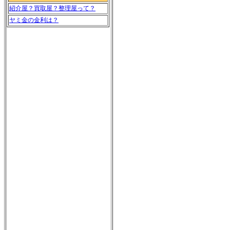
紹介屋？買取屋？整理屋って？
ヤミ金の金利は？