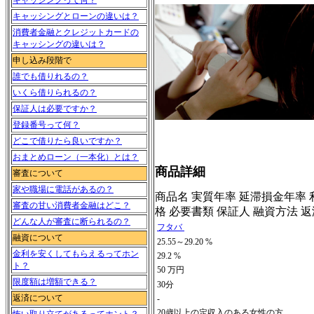
キャッシングって何？
キャッシングとローンの違いは？
消費者金融とクレジットカードの
キャッシングの違いは？
申し込み段階で
誰でも借りれるの？
いくら借りられるの？
保証人は必要ですか？
登録番号って何？
どこで借りたら良いですか？
おまとめローン（一本化）とは？
商品詳細
審査について
家や職場に電話があるの？
商品名 実質年率 延滞損金年率 利
審査の甘い消費者金融はどこ？
格 必要書類 保証人 融資方法 
どんな人が審査に断られるの？
フタバ
融資について
25.55～29.20 %
金利を安くしてもらえるってホン
29.2 %
ト？
50 万円
限度額は増額できる？
30分
返済について
-
20歳以上の定収入のある女性の方