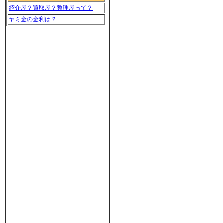
紹介屋？買取屋？整理屋って？
ヤミ金の金利は？