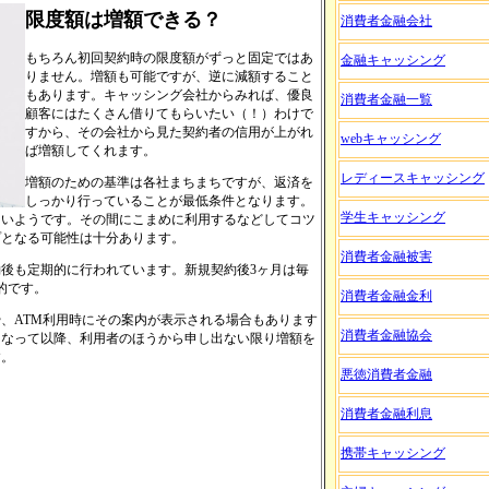
限度額は増額できる？
消費者金融会社
もちろん初回契約時の限度額がずっと固定ではあ
金融キャッシング
りません。増額も可能ですが、逆に減額すること
もあります。キャッシング会社からみれば、優良
消費者金融一覧
顧客にはたくさん借りてもらいたい（！）わけで
すから、その会社から見た契約者の信用が上がれ
webキャッシング
ば増額してくれます。
レディースキャッシング
増額のための基準は各社まちまちですが、返済を
しっかり行っていることが最低条件となります。
学生キャッシング
多いようです。その間にこまめに利用するなどしてコツ
プとなる可能性は十分あります。
消費者金融被害
後も定期的に行われています。新規契約後3ヶ月は毎
的です。
消費者金融金利
、ATM利用時にその案内が表示される場合もあります
消費者金融協会
くなって以降、利用者のほうから申し出ない限り増額を
す。
悪徳消費者金融
消費者金融利息
携帯キャッシング