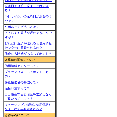
怖い取り立てがあるってホント？
返済日より前に返すことはでき
る？
35日サイクルの返済日があるのは
なぜ？
リボルビング払いとは？
どうしても返済が遅れそうなんで
すが？
どれだけ返済が遅れると信用情報
センターに登録されるの？
借金にも時効があるってホント？
多重債務関連について
信用情報センターって？
ブラックリストってホントにある
の？
多重債務者の特徴って？
過払い請求って？
自己破産すると借金を返済しなく
て良いってホント？
キャッシングの履歴は信用情報セ
ンターに何年登録される？
悪徳業者について