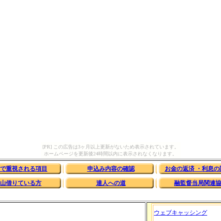
[PR] この広告は3ヶ月以上更新がないため表示されています。
ホームページを更新後24時間以内に表示されなくなります。
で重視される項目
申込み内容の確認
お金の返済 ・利息の
山借りている方
達人への道
融監督当局関連
ウェブキャッシング