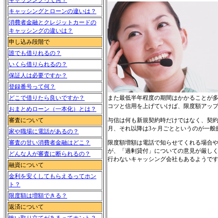
キャッシングって何？
キャッシングとローンの違いは？
消費者金融とクレジットカードの
キャッシングの違いは？
申し込み段階で
誰でも借りれるの？
いくら借りられるの？
保証人は必要ですか？
登録番号って何？
また最低半年程度の期間はかかることが
どこで借りたら良いですか？
コツと信用を上げていけば、限度額アッ
おまとめローン（一本化）とは？
与信は何も新規契約時だけではなく、契約
審査について
月、それ以降は3ヶ月ごとというのが一般
家や職場に電話があるの？
限度額増額は電話で知らせてくれる場合や
審査の甘い消費者金融はどこ？
が、「過剰貸付」についての意見が厳し
どんな人が審査に断られるの？
行わないキャッシング会社もあるようで
融資について
金利を安くしてもらえるってホン
ト？
限度額は増額できる？
返済について