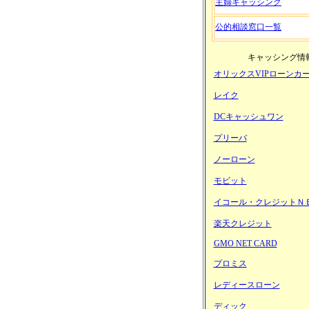
主婦キャッシング
公的相談窓口一覧
キャッシング情
オリックスVIPローンカ
レイク
DCキャッシュワン
プリーバ
ノーローン
モビット
イコール・クレジットＮ
楽天クレジット
GMO NET CARD
プロミス
レディースローン
ディック